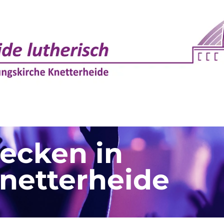
decken in
netterheide