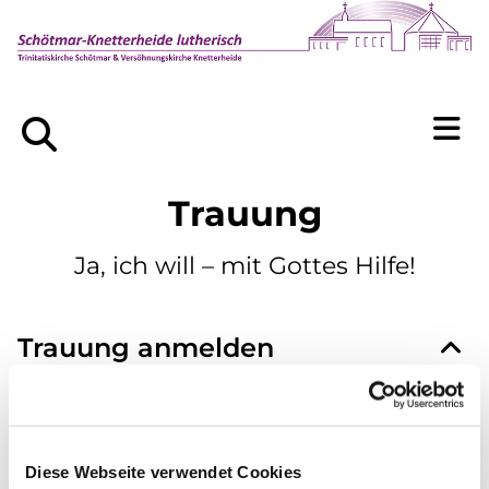
Trauung
Ja, ich will – mit Gottes Hilfe!
Trauung anmelden
Füllen Sie von zu Hause Ihre Anmeldung zur
Trauung aus. Teilen Sie uns Ihren Wunschtermin
mit. Wir melden uns schnellstmöglich bei Ihnen.
Diese Webseite verwendet Cookies