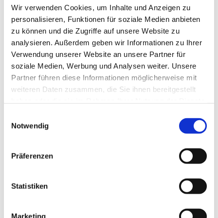
Wir verwenden Cookies, um Inhalte und Anzeigen zu
Trauung anmelden
personalisieren, Funktionen für soziale Medien anbieten
zu können und die Zugriffe auf unsere Website zu
analysieren. Außerdem geben wir Informationen zu Ihrer
Worum es geht
Verwendung unserer Website an unsere Partner für
soziale Medien, Werbung und Analysen weiter. Unsere
Partner führen diese Informationen möglicherweise mit
Traugespräch
weiteren Daten zusammen, die Sie ihnen bereitgestellt
haben oder die sie im Rahmen Ihrer Nutzung der Dienste
gesammelt haben.
Einwilligungsauswahl
Ehejubiläum
Notwendig
Präferenzen
Statistiken
Marketing