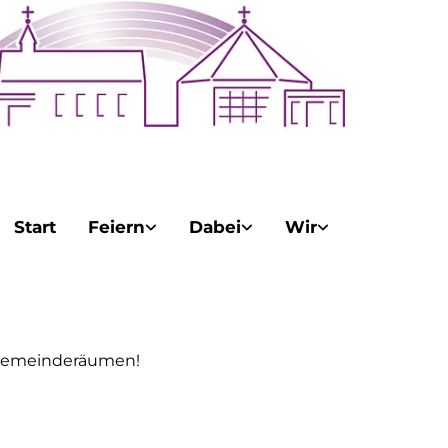
Start
Feiern
Dabei
Wir
t Gemeinderäumen!