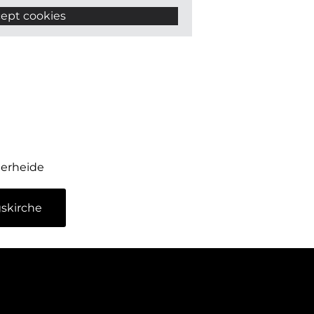
ept cookies
terheide
skirche